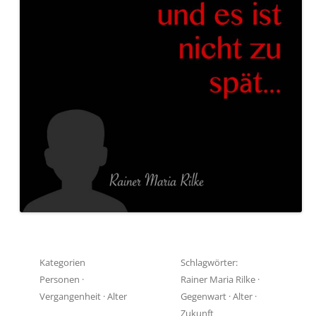
Kategorien
Schlagwörter:
Personen
·
Rainer Maria Rilke
·
Vergangenheit
·
Alter
Gegenwart
·
Alter
·
Zukunft