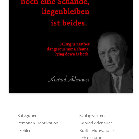
Kategorien
Schlagwörter:
Personen
·
Motivation
Konrad Adenauer
·
·
Fehler
Kraft
·
Motivation
·
Fehler
·
Mut