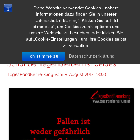
Diese Website verwendet Cookies - nähere
Informationen dazu finden Sie in unserer
„Datenschutzerklärung“. Klicken Sie auf „Ich
stimme zu“, um Cookies zu akzeptieren und
unsere Webseite zu besuchen, oder klicken Sie
auf „Cookie-Einstellungen“, um Ihre Cookies selbst
zu verwalten.
Fallen ist weder gefährlich noch eine
Ich stimme zu
Datenschutzerklärung
Schande, liegenbleiben ist beides.
TagesRandBemerkung vom
9. August 2018, 18:00