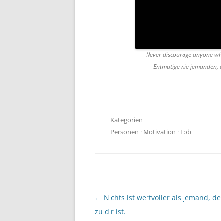
Never discourage anyone wh
Entmutige nie jemanden, d
Kategorien
Personen
·
Motivation
·
Lob
Beitragsnavigation
←
Nichts ist wertvoller als jemand, de
zu dir ist.