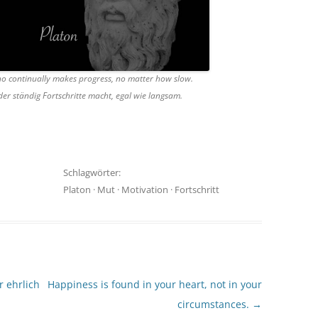
o continually makes progress, no matter how slow.
er ständig Fortschritte macht, egal wie langsam.
Schlagwörter:
Platon
·
Mut
·
Motivation
·
Fortschritt
r ehrlich
Happiness is found in your heart, not in your
circumstances.
→