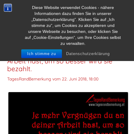
Diese Website verwendet Cookies - nähere
Informationen dazu finden Sie in unserer
„Datenschutzerklärung“. Klicken Sie auf „Ich
stimme zu“, um Cookies zu akzeptieren und
unsere Webseite zu besuchen, oder klicken Sie
auf „Cookie-Einstellungen“, um Ihre Cookies selbst
zu verwalten.
Je mehr Vergnügen du an deiner
Ich stimme zu
Datenschutzerklärung
Arbeit hast, um so besser wird sie
bezahlt.
TagesRandBemerkung vom
22. Juni 2018, 18:00