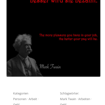
Kategorien
Schlagwörter:
Personen
·
Arbeit
·
Mark Twain
·
Arbeiten
·
Geld
Geld