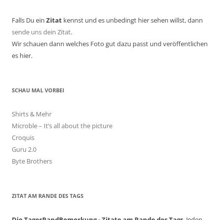
Falls Du ein
Zitat
kennst und es unbedingt hier sehen willst, dann
sende uns dein Zitat
.
Wir schauen dann welches Foto gut dazu passt und veröffentlichen
es hier.
SCHAU MAL VORBEI
Shirts & Mehr
Microble – It’s all about the picture
Croquis
Guru 2.0
Byte Brothers
ZITAT AM RANDE DES TAGS
Die TagesRandBemerkung - Zitate am Rande des Tags
. Jeden