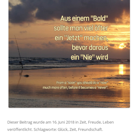
Dieser Beitrag wurde am
16. Juni 2018
in
Zeit
,
Freude
,
Leben
veröffentlicht. Schlagworte:
Glück
,
Zeit
,
Freundschaft
.