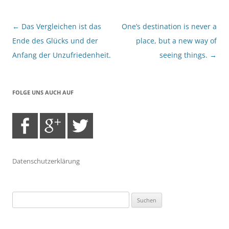
Beitragsnavigation
←
Das Vergleichen ist das
One’s destination is never a
Ende des Glücks und der
place, but a new way of
Anfang der Unzufriedenheit.
seeing things.
→
FOLGE UNS AUCH AUF
Datenschutzerklärung
Suchen
nach: