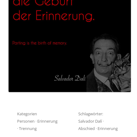
Kategorien
Schlagwörter:
Personen
·
Erinnerung
Salvador Dalí
·
·
Trennung
Abschied
·
Erinnerung