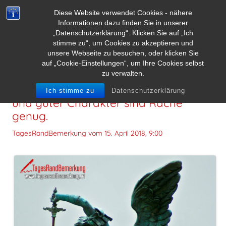
Diese Website verwendet Cookies - nähere
Informationen dazu finden Sie in unserer
„Datenschutzerklärung“. Klicken Sie auf „Ich
stimme zu“, um Cookies zu akzeptieren und
unsere Webseite zu besuchen, oder klicken Sie
auf „Cookie-Einstellungen“, um Ihre Cookies selbst
zu verwalten.
Mich rächen? Nein. Geduld, Respekt
Ich stimme zu
Datenschutzerklärung
und guter Charakter sind Rache
genug.
TagesRandBemerkung vom
15. April 2018, 9:00