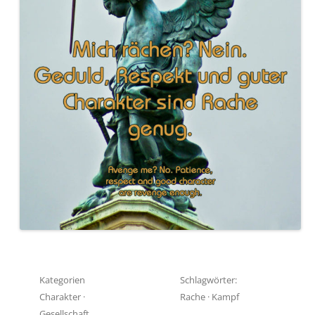
Kategorien
Schlagwörter:
Charakter
·
Rache
·
Kampf
Gesellschaft