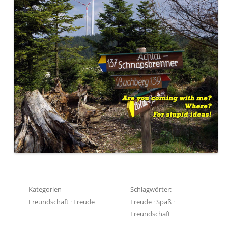
Kategorien
Schlagwörter:
Freundschaft
·
Freude
Freude
·
Spaß
·
Freundschaft