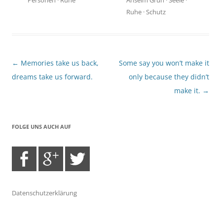
Ruhe
·
Schutz
Beitragsnavigation
←
Memories take us back,
Some say you won’t make it
dreams take us forward.
only because they didn’t
make it.
→
FOLGE UNS AUCH AUF
Datenschutzerklärung