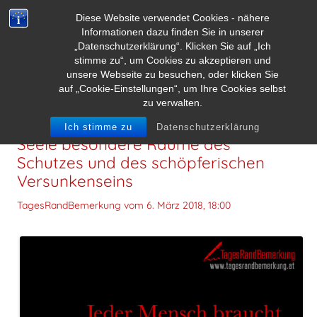
Diese Website verwendet Cookies - nähere
Informationen dazu finden Sie in unserer
„Datenschutzerklärung“. Klicken Sie auf „Ich
stimme zu“, um Cookies zu akzeptieren und
unsere Webseite zu besuchen, oder klicken Sie
auf „Cookie-Einstellungen“, um Ihre Cookies selbst
zu verwalten.
Jeder Mensch braucht im Haus seiner
Ich stimme zu
Datenschutzerklärung
Seele besondere Räume des
Schutzes und des schöpferischen
Versunkenseins
TagesRandBemerkung vom
6. März 2018, 18:00