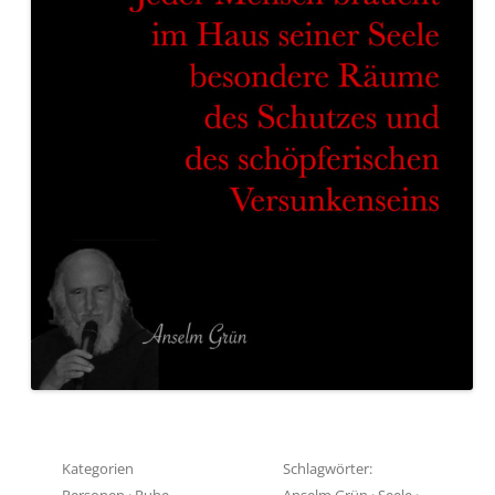
Kategorien
Schlagwörter:
Personen
·
Ruhe
Anselm Grün
·
Seele
·