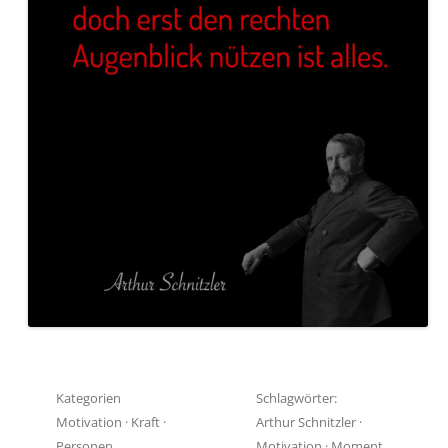
Kategorien
Schlagwörter:
Motivation
·
Kraft
·
Arthur Schnitzler
·
Personen
Motivation
·
Moment