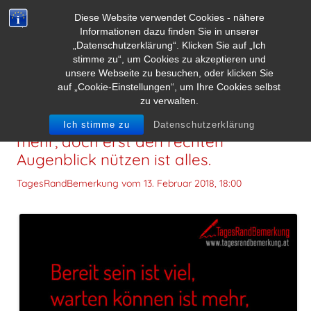
Diese Website verwendet Cookies - nähere
Informationen dazu finden Sie in unserer
„Datenschutzerklärung“. Klicken Sie auf „Ich
stimme zu“, um Cookies zu akzeptieren und
unsere Webseite zu besuchen, oder klicken Sie
auf „Cookie-Einstellungen“, um Ihre Cookies selbst
zu verwalten.
Bereit sein ist viel, warten können ist
Ich stimme zu
Datenschutzerklärung
mehr, doch erst den rechten
Augenblick nützen ist alles.
TagesRandBemerkung vom
13. Februar 2018, 18:00