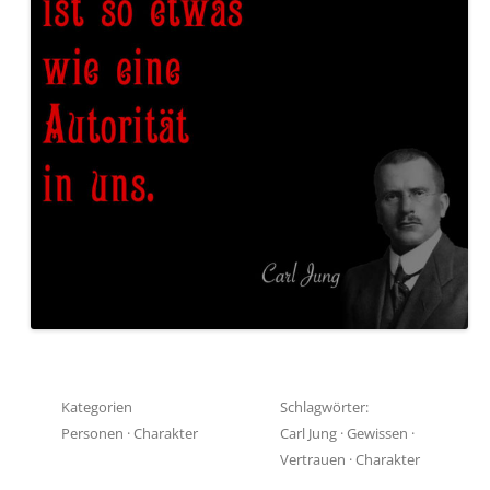
Kategorien
Schlagwörter:
Personen
·
Charakter
Carl Jung
·
Gewissen
·
Vertrauen
·
Charakter