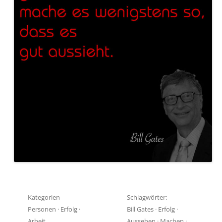
Kategorien
Schlagwörter:
Personen
·
Erfolg
·
Bill Gates
·
Erfolg
·
Arbeit
Aussehen
·
Machen
·