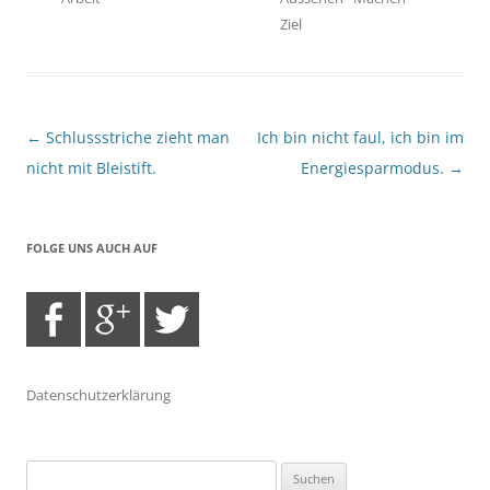
Ziel
Beitragsnavigation
←
Schlussstriche zieht man
Ich bin nicht faul, ich bin im
nicht mit Bleistift.
Energiesparmodus.
→
FOLGE UNS AUCH AUF
Datenschutzerklärung
Suchen