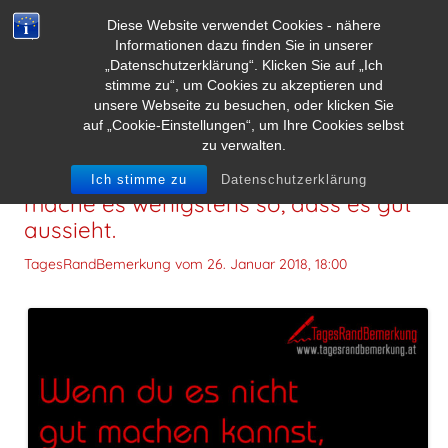
Diese Website verwendet Cookies - nähere
Informationen dazu finden Sie in unserer
„Datenschutzerklärung“. Klicken Sie auf „Ich
stimme zu“, um Cookies zu akzeptieren und
unsere Webseite zu besuchen, oder klicken Sie
auf „Cookie-Einstellungen“, um Ihre Cookies selbst
zu verwalten.
Wenn du es nicht gut machen kannst,
Ich stimme zu
Datenschutzerklärung
mache es wenigstens so, dass es gut
aussieht.
TagesRandBemerkung vom
26. Januar 2018, 18:00