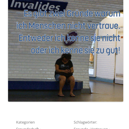
Kategorien
Schlagwörter:
Freundschaft
·
Freunde
·
Vertrauen
·