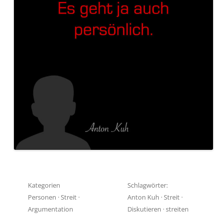
Kategorien
Schlagwörter:
Personen
·
Streit
·
Anton Kuh
·
Streit
·
Argumentation
Diskutieren
·
streiten