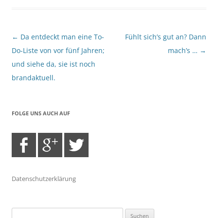
Beitragsnavigation
←
Da entdeckt man eine To-
Fühlt sich’s gut an? Dann
Do-Liste von vor fünf Jahren;
mach’s …
→
und siehe da, sie ist noch
brandaktuell.
FOLGE UNS AUCH AUF
Datenschutzerklärung
Suchen