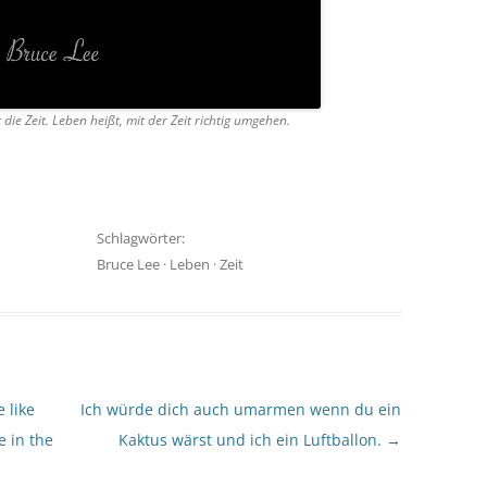
 die Zeit. Leben heißt, mit der Zeit richtig umgehen.
Schlagwörter:
Bruce Lee
·
Leben
·
Zeit
 like
Ich würde dich auch umarmen wenn du ein
e in the
Kaktus wärst und ich ein Luftballon.
→