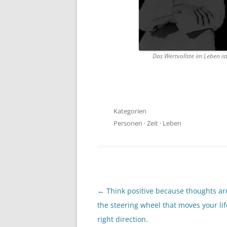
Das Wertvollste im Leben ist
Kategorien
Personen
·
Zeit
·
Leben
Beitragsnavigation
←
Think positive because thoughts are
the steering wheel that moves your lif
right direction.