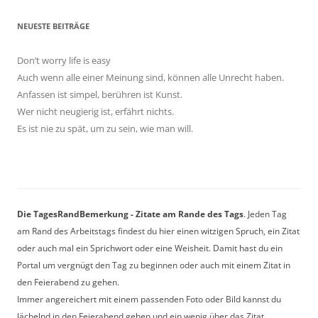
NEUESTE BEITRÄGE
Don’t worry life is easy
Auch wenn alle einer Meinung sind, können alle Unrecht haben.
Anfassen ist simpel, berühren ist Kunst.
Wer nicht neugierig ist, erfährt nichts.
Es ist nie zu spät, um zu sein, wie man will.
Die TagesRandBemerkung - Zitate am Rande des Tags
. Jeden Tag
am Rand des Arbeitstags findest du hier einen witzigen Spruch, ein Zitat
oder auch mal ein Sprichwort oder eine Weisheit. Damit hast du ein
Portal um vergnügt den Tag zu beginnen oder auch mit einem Zitat in
den Feierabend zu gehen.
Immer angereichert mit einem passenden Foto oder Bild kannst du
lächelnd in den Feierabend gehen und ein wenig über das Zitat