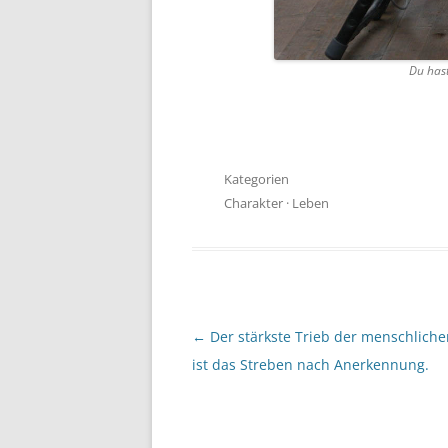
Du hast
Kategorien
Charakter
·
Leben
Beitragsnavigation
←
Der stärkste Trieb der menschlich
ist das Streben nach Anerkennung.