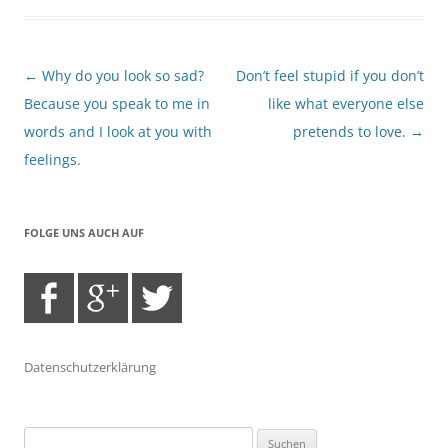
Beitragsnavigation
←
Why do you look so sad?
Don’t feel stupid if you don’t
Because you speak to me in
like what everyone else
words and I look at you with
pretends to love.
→
feelings.
FOLGE UNS AUCH AUF
Datenschutzerklärung
Suchen