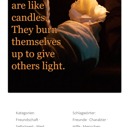
Kategorien
Schlagwörter:
Freundschaft
·
Freunde
·
Charakter
·
Selbstwert
·
Wert
Hilfe
·
Menschen