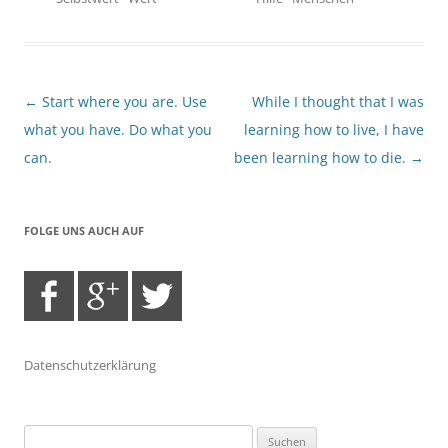
Beitragsnavigation
←
Start where you are. Use
While I thought that I was
what you have. Do what you
learning how to live, I have
can.
been learning how to die.
→
FOLGE UNS AUCH AUF
Datenschutzerklärung
Suchen