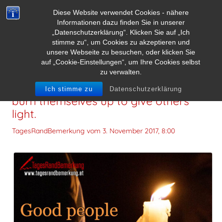
Diese Website verwendet Cookies - nähere
Informationen dazu finden Sie in unserer
„Datenschutzerklärung“. Klicken Sie auf „Ich
stimme zu“, um Cookies zu akzeptieren und
unsere Webseite zu besuchen, oder klicken Sie
auf „Cookie-Einstellungen“, um Ihre Cookies selbst
zu verwalten.
Good people are like candles. They
Ich stimme zu
Datenschutzerklärung
burn themselves up to give others
light.
TagesRandBemerkung vom
3. November 2017, 8:00