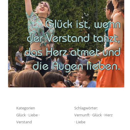
Kategorien
Schlagwörter:
Glück
·
Liebe
·
Vernunft
·
Glück
·
Herz
Verstand
·
Liebe