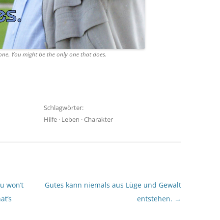
ne. You might be the only one that does.
Schlagwörter:
Hilfe
·
Leben
·
Charakter
u won’t
Gutes kann niemals aus Lüge und Gewalt
at’s
entstehen.
→