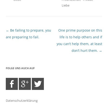
Liebe
Beitragsnavigation
←
Be failing to prepare, you
One prime purpose on this
are preparing to fail.
life is to help others and if
you can’t help them, at least
don’t hurt them.
→
FOLGE UNS AUCH AUF
Datenschutzerklärung