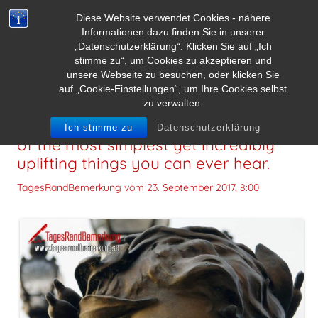
Diese Website verwendet Cookies - nähere
Informationen dazu finden Sie in unserer
„Datenschutzerklärung“. Klicken Sie auf „Ich
stimme zu“, um Cookies zu akzeptieren und
unsere Webseite zu besuchen, oder klicken Sie
auf „Cookie-Einstellungen“, um Ihre Cookies selbst
zu verwalten.
Being told you’re appreciated is one
Ich stimme zu
Datenschutzerklärung
of the most simplest yet incredibly
uplifting things you can ever hear.
TagesRandBemerkung vom
23. September 2017, 8:00