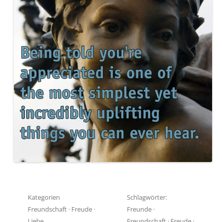
Kategorien
Schlagwörter:
Freundschaft
·
Freude
·
Freunde
·
Liebe
Freundschaft
·
Freude
·