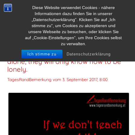
Diese Website verwendet Cookies - nähere
Informationen dazu finden Sie in unserer
„Datenschutzerklärung“. Klicken Sie auf „Ich
stimme zu“, um Cookies zu akzeptieren und
unsere Webseite zu besuchen, oder klicken Sie
auf „Cookie-Einstellungen“, um Ihre Cookies selbst
zu verwalten.
If we don’t teach our children to be
Ich stimme zu
Datenschutzerklärung
alone, they will only know how to be
lonely.
TagesRandBemerkung vom
3. September 2017, 8:00