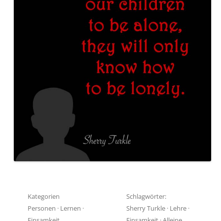
Kategorien
Schlagwörter:
Personen
·
Lernen
·
Sherry Turkle
·
Lehre
·
Einsamkeit
Einsamkeit
·
Alleine