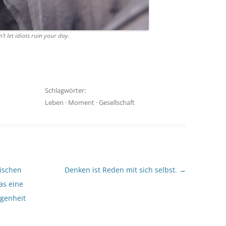
’t let idiots ruin your day.
Schlagwörter:
Leben
·
Moment
·
Gesellschaft
sischen
Denken ist Reden mit sich selbst.
→
as eine
genheit