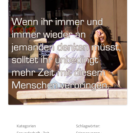
Kategorien
Schlagwörter:
Freundschaft
·
Zeit
Erinnerungen
·