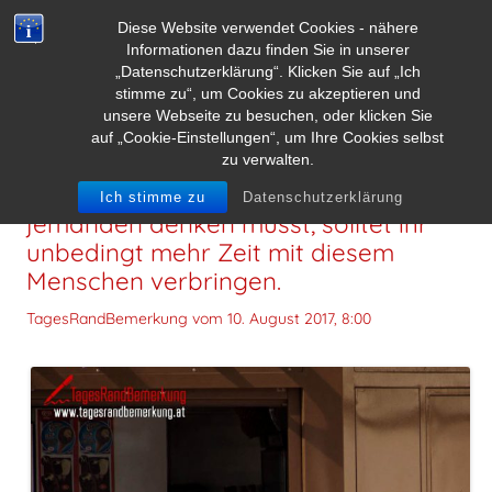
Diese Website verwendet Cookies - nähere
Informationen dazu finden Sie in unserer
„Datenschutzerklärung“. Klicken Sie auf „Ich
stimme zu“, um Cookies zu akzeptieren und
unsere Webseite zu besuchen, oder klicken Sie
auf „Cookie-Einstellungen“, um Ihre Cookies selbst
zu verwalten.
Wenn ihr immer und immer wieder an
Ich stimme zu
Datenschutzerklärung
jemanden denken müsst, solltet ihr
unbedingt mehr Zeit mit diesem
Menschen verbringen.
TagesRandBemerkung vom
10. August 2017, 8:00