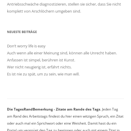
Antriebsschwäche diagnostizieren, stellen sie sicher, dass Sie nicht
komplett von Arschlöchern umgeben sind.
NEUESTE BEITRÄGE
Don’t worry life is easy
Auch wenn alle einer Meinung sind, können alle Unrecht haben.
Anfassen ist simpel, berühren ist Kunst.
Wer nicht neugierig ist, erfährt nichts.
Es ist nie zu spät, um zu sein, wie man will.
Die TagesRandBemerkung - Zitate am Rande des Tags
. Jeden Tag
am Rand des Arbeitstags findest du hier einen witzigen Spruch, ein Zitat
oder auch mal ein Sprichwort oder eine Weisheit. Damit hast du ein
Portal um vergnügt den Tag zu beginnen oder auch mit einem Zitat in