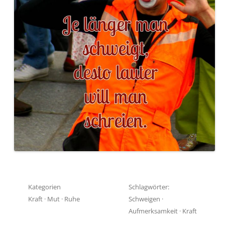
Kategorien
Schlagwörter:
Kraft
·
Mut
·
Ruhe
Schweigen
·
Aufmerksamkeit
·
Kraft