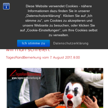
Diese Website verwendet Cookies - nähere
Informationen dazu finden Sie in unserer
„Datenschutzerklärung“. Klicken Sie auf „Ich
stimme zu“, um Cookies zu akzeptieren und
unsere Webseite zu besuchen, oder klicken Sie
auf „Cookie-Einstellungen“, um Ihre Cookies selbst
zu verwalten.
Je länger man schweigt, desto lauter
Ich stimme zu
Datenschutzerklärung
will man schreien.
TagesRandBemerkung vom
7. August 2017, 8:00