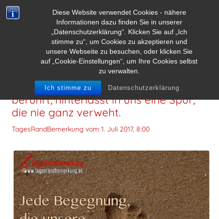
Diese Website verwendet Cookies - nähere
Informationen dazu finden Sie in unserer
„Datenschutzerklärung“. Klicken Sie auf „Ich
stimme zu“, um Cookies zu akzeptieren und
unsere Webseite zu besuchen, oder klicken Sie
auf „Cookie-Einstellungen“, um Ihre Cookies selbst
zu verwalten.
Jede Begegnung, die unsere Seele
Ich stimme zu
Datenschutzerklärung
berührt, hinterlässt in uns eine Spur,
die nie ganz verweht.
TagesRandBemerkung vom
1. Juli 2017, 8:00