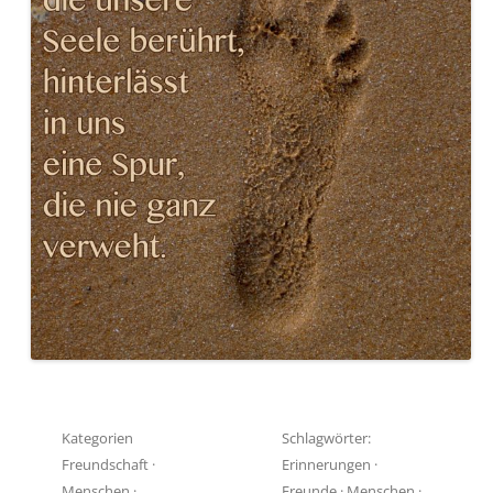
Kategorien
Schlagwörter:
Freundschaft
·
Erinnerungen
·
Menschen
·
Freunde
·
Menschen
·