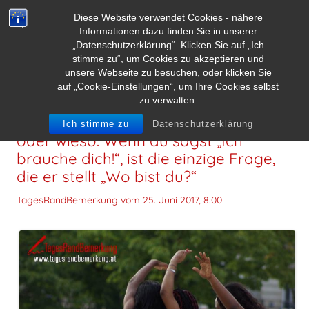
Diese Website verwendet Cookies - nähere
Informationen dazu finden Sie in unserer
„Datenschutzerklärung“. Klicken Sie auf „Ich
stimme zu“, um Cookies zu akzeptieren und
unsere Webseite zu besuchen, oder klicken Sie
auf „Cookie-Einstellungen“, um Ihre Cookies selbst
zu verwalten.
Ein wahrer Freund fragt nicht, wann
Ich stimme zu
Datenschutzerklärung
oder wieso. Wenn du sagst „Ich
brauche dich!“, ist die einzige Frage,
die er stellt „Wo bist du?“
TagesRandBemerkung vom
25. Juni 2017, 8:00