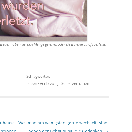
eder haben sie eine Menge gelernt, oder sie wurden zu oft verletzt.
Schlagwörter:
Leben
·
Verletzung
·
Selbstvertrauen
zuhause,
Was man am wenigsten gerne wechselt, sind,
entränen
neben der Behausung, die Gedanken.
→