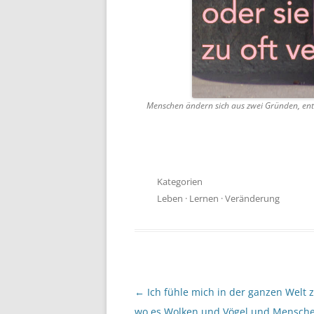
Menschen ändern sich aus zwei Gründen, entw
Kategorien
Leben
·
Lernen
·
Veränderung
Beitragsnavigation
←
Ich fühle mich in der ganzen Welt 
wo es Wolken und Vögel und Mensch