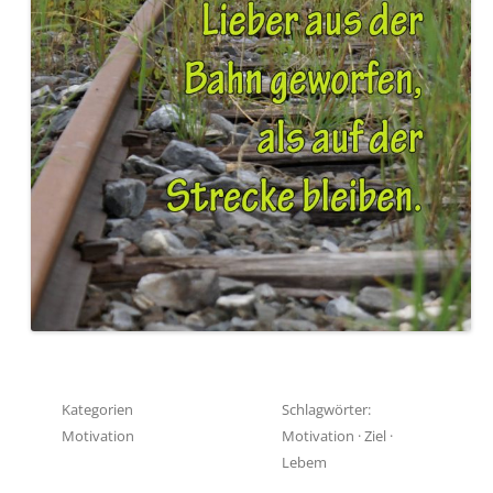
Kategorien
Schlagwörter:
Motivation
Motivation
·
Ziel
·
Lebem