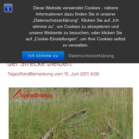
Diese Website verwendet Cookies - nähere
Informationen dazu finden Sie in unserer
„Datenschutzerklärung“. Klicken Sie auf „Ich
stimme zu“, um Cookies zu akzeptieren und
unsere Webseite zu besuchen, oder klicken Sie
auf „Cookie-Einstellungen“, um Ihre Cookies selbst
zu verwalten.
Lieber aus der Bahn geworfen, als auf
Ich stimme zu
Datenschutzerklärung
der Strecke bleiben.
TagesRandBemerkung vom
15. Juni 2017, 8:00