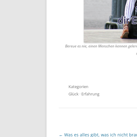
Bereue es nie, einen Menschen kennen geler
Kategorien
Glück
·
Erfahrung
Beitragsnavigation
←
Was es alles gibt, was ich nicht br