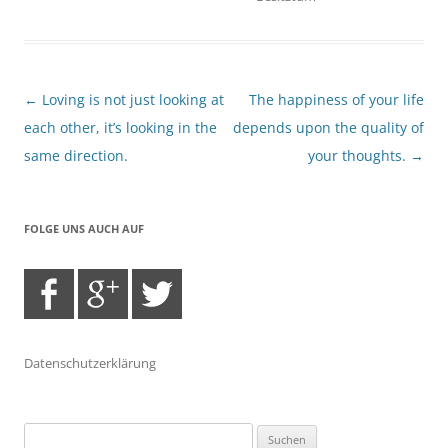
Beitragsnavigation
←
Loving is not just looking at
The happiness of your life
each other, it’s looking in the
depends upon the quality of
same direction.
your thoughts.
→
FOLGE UNS AUCH AUF
Datenschutzerklärung
Suchen