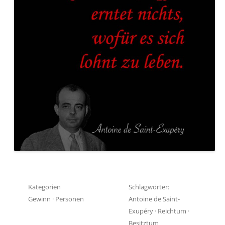
Kategorien
Schlagwörter:
Gewinn
·
Personen
Antoine de Saint-
Exupéry
·
Reichtum
·
Besitztum