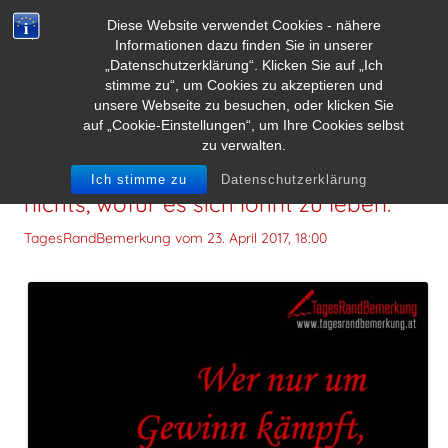
Diese Website verwendet Cookies - nähere
Informationen dazu finden Sie in unserer
„Datenschutzerklärung“. Klicken Sie auf „Ich
stimme zu“, um Cookies zu akzeptieren und
unsere Webseite zu besuchen, oder klicken Sie
auf „Cookie-Einstellungen“, um Ihre Cookies selbst
zu verwalten.
Wer nur um Gewinn kämpft, erntet
Ich stimme zu
Datenschutzerklärung
nichts, wofür es sich lohnt zu leben.
TagesRandBemerkung vom
23. April 2017, 18:00