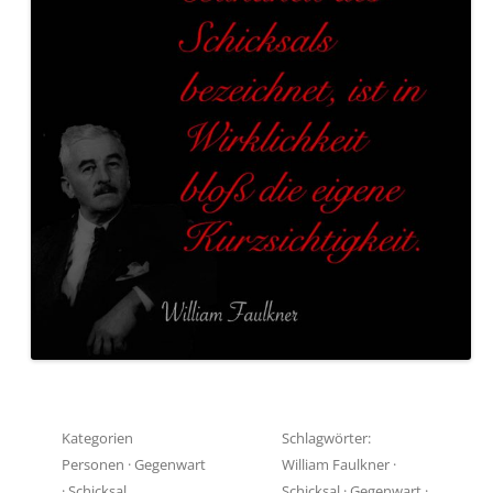
Kategorien
Schlagwörter:
Personen
·
Gegenwart
William Faulkner
·
·
Schicksal
Schicksal
·
Gegenwart
·