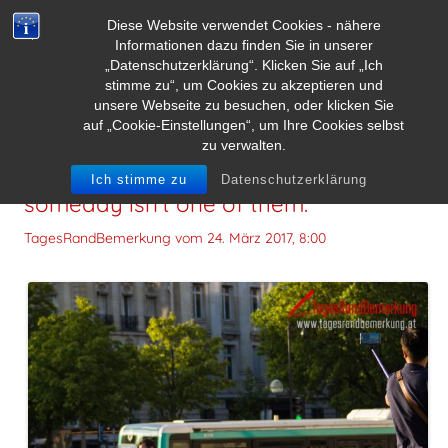
Diese Website verwendet Cookies - nähere
Informationen dazu finden Sie in unserer
„Datenschutzerklärung“. Klicken Sie auf „Ich
stimme zu“, um Cookies zu akzeptieren und
unsere Webseite zu besuchen, oder klicken Sie
auf „Cookie-Einstellungen“, um Ihre Cookies selbst
zu verwalten.
There are seven days in a week and
Ich stimme zu
Datenschutzerklärung
someday isn’t one of them.
TagesRandBemerkung vom
24. März 2017, 8:00