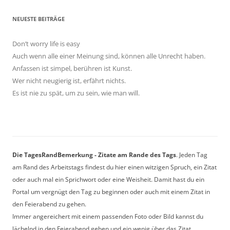
NEUESTE BEITRÄGE
Don’t worry life is easy
Auch wenn alle einer Meinung sind, können alle Unrecht haben.
Anfassen ist simpel, berühren ist Kunst.
Wer nicht neugierig ist, erfährt nichts.
Es ist nie zu spät, um zu sein, wie man will.
Die TagesRandBemerkung - Zitate am Rande des Tags
. Jeden Tag
am Rand des Arbeitstags findest du hier einen witzigen Spruch, ein Zitat
oder auch mal ein Sprichwort oder eine Weisheit. Damit hast du ein
Portal um vergnügt den Tag zu beginnen oder auch mit einem Zitat in
den Feierabend zu gehen.
Immer angereichert mit einem passenden Foto oder Bild kannst du
lächelnd in den Feierabend gehen und ein wenig über das Zitat