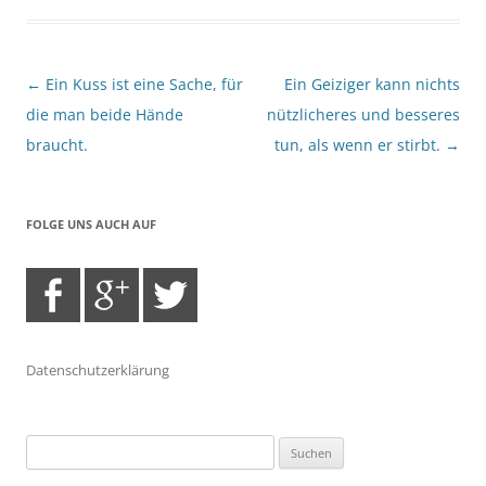
Beitragsnavigation
←
Ein Kuss ist eine Sache, für
Ein Geiziger kann nichts
die man beide Hände
nützlicheres und besseres
braucht.
tun, als wenn er stirbt.
→
FOLGE UNS AUCH AUF
Datenschutzerklärung
Suchen
nach: