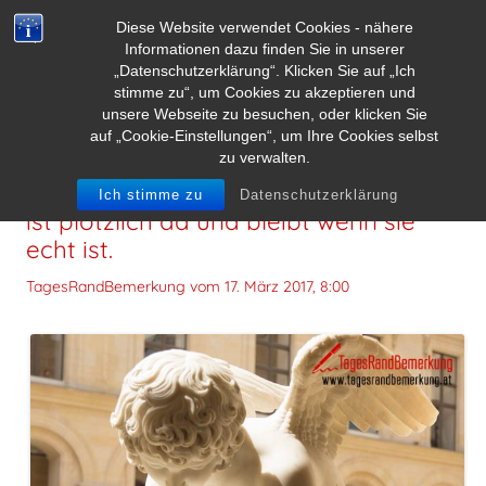
Diese Website verwendet Cookies - nähere
Informationen dazu finden Sie in unserer
„Datenschutzerklärung“. Klicken Sie auf „Ich
stimme zu“, um Cookies zu akzeptieren und
unsere Webseite zu besuchen, oder klicken Sie
auf „Cookie-Einstellungen“, um Ihre Cookies selbst
zu verwalten.
Die Liebe lässt sich nicht erklären. Sie
Ich stimme zu
Datenschutzerklärung
ist plötzlich da und bleibt wenn sie
echt ist.
TagesRandBemerkung vom
17. März 2017, 8:00