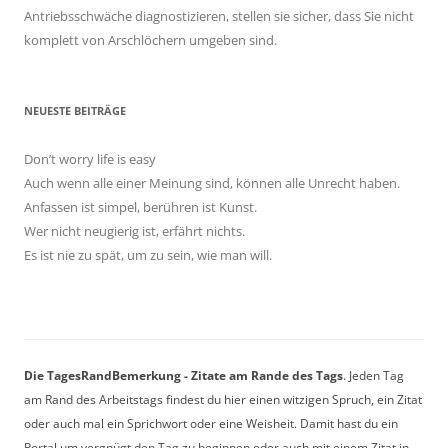
Antriebsschwäche diagnostizieren, stellen sie sicher, dass Sie nicht
komplett von Arschlöchern umgeben sind.
NEUESTE BEITRÄGE
Don’t worry life is easy
Auch wenn alle einer Meinung sind, können alle Unrecht haben.
Anfassen ist simpel, berühren ist Kunst.
Wer nicht neugierig ist, erfährt nichts.
Es ist nie zu spät, um zu sein, wie man will.
Die TagesRandBemerkung - Zitate am Rande des Tags
. Jeden Tag
am Rand des Arbeitstags findest du hier einen witzigen Spruch, ein Zitat
oder auch mal ein Sprichwort oder eine Weisheit. Damit hast du ein
Portal um vergnügt den Tag zu beginnen oder auch mit einem Zitat in