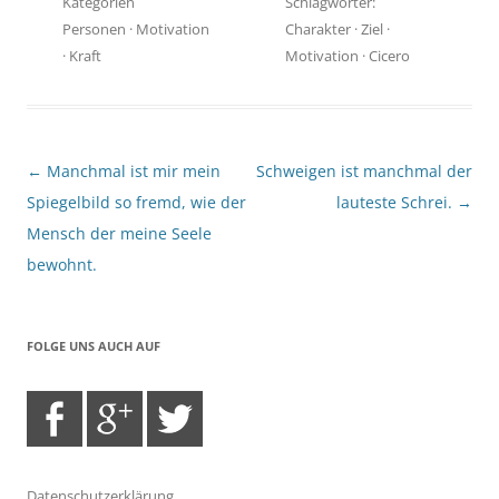
Kategorien
Schlagwörter:
Personen
·
Motivation
Charakter
·
Ziel
·
·
Kraft
Motivation
·
Cicero
Beitragsnavigation
←
Manchmal ist mir mein
Schweigen ist manchmal der
Spiegelbild so fremd, wie der
lauteste Schrei.
→
Mensch der meine Seele
bewohnt.
FOLGE UNS AUCH AUF
Datenschutzerklärung