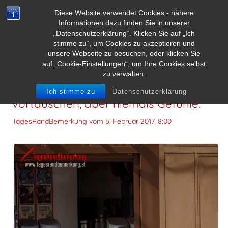
Diese Website verwendet Cookies - nähere
Informationen dazu finden Sie in unserer
„Datenschutzerklärung“. Klicken Sie auf „Ich
stimme zu“, um Cookies zu akzeptieren und
unsere Webseite zu besuchen, oder klicken Sie
auf „Cookie-Einstellungen“, um Ihre Cookies selbst
zu verwalten.
Man kann vielleicht ein Lächeln
Ich stimme zu
Datenschutzerklärung
vortäuschen, aber niemals Gefühle.
TagesRandBemerkung vom
6. Februar 2017, 8:00