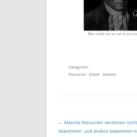
Man sollte nie so viel zu tun
Kategorien
Personen
·
Arbeit
·
Denken
Beitragsnavigation
←
Manche Menschen verdienen nicht
bekommen, und andere bekommen ni