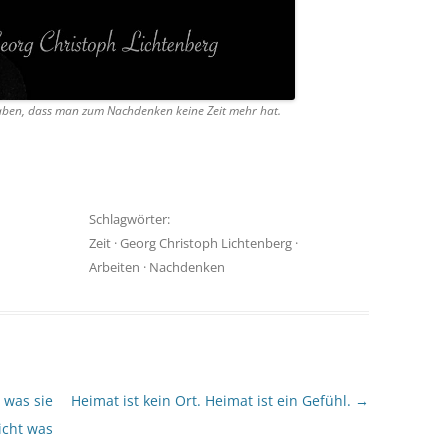
 haben, dass man zum Nachdenken keine Zeit mehr hat.
Schlagwörter:
Zeit
·
Georg Christoph Lichtenberg
·
Arbeiten
·
Nachdenken
 was sie
Heimat ist kein Ort. Heimat ist ein Gefühl.
→
cht was