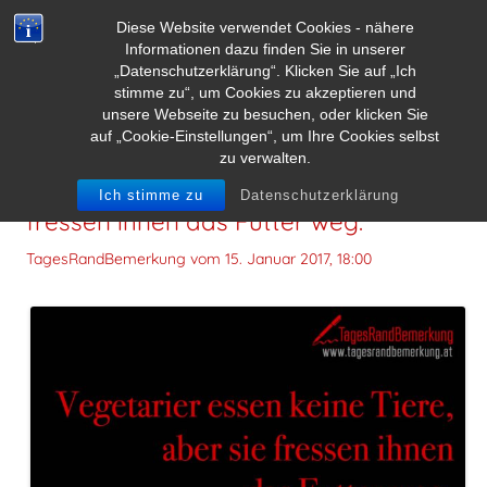
Diese Website verwendet Cookies - nähere
Informationen dazu finden Sie in unserer
„Datenschutzerklärung“. Klicken Sie auf „Ich
stimme zu“, um Cookies zu akzeptieren und
unsere Webseite zu besuchen, oder klicken Sie
auf „Cookie-Einstellungen“, um Ihre Cookies selbst
zu verwalten.
Vegetarier essen keine Tiere, aber sie
Ich stimme zu
Datenschutzerklärung
fressen ihnen das Futter weg.
TagesRandBemerkung vom
15. Januar 2017, 18:00