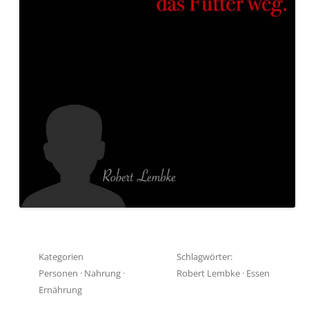
Kategorien
Schlagwörter:
Personen
·
Nahrung
·
Robert Lembke
·
Essen
Ernährung