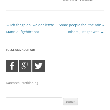
Beitragsnavigation
←
Ich fange an, wo der letzte
Some people feel the rain –
Mann aufgehört hat.
others just get wet.
→
FOLGE UNS AUCH AUF
Datenschutzerklärung
Suchen
nach: