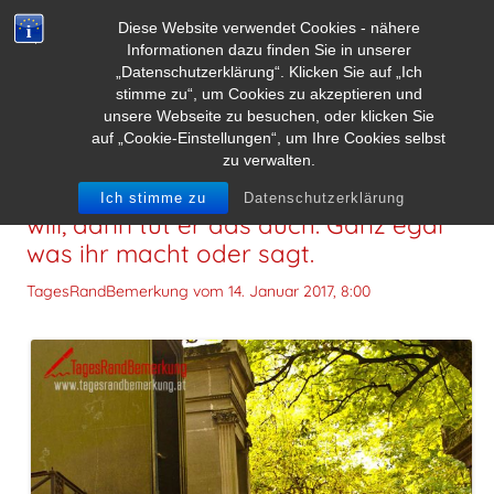
Diese Website verwendet Cookies - nähere
Informationen dazu finden Sie in unserer
„Datenschutzerklärung“. Klicken Sie auf „Ich
stimme zu“, um Cookies zu akzeptieren und
unsere Webseite zu besuchen, oder klicken Sie
auf „Cookie-Einstellungen“, um Ihre Cookies selbst
zu verwalten.
Wenn jemand etwas falsch verstehen
Ich stimme zu
Datenschutzerklärung
will, dann tut er das auch. Ganz egal
was ihr macht oder sagt.
TagesRandBemerkung vom
14. Januar 2017, 8:00