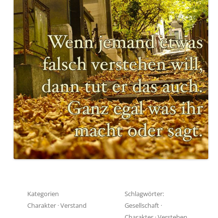
Kategorien
Schlagwörter:
Charakter
·
Verstand
Gesellschaft
·
Charakter
·
Verstehen