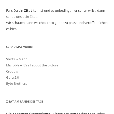
Falls Du ein
Zitat
kennst und es unbedingt hier sehen willst, dann
sende uns dein Zitat
.
Wir schauen dann welches Foto gut dazu passt und veröffentlichen
es hier.
SCHAU MAL VORBEI
Shirts & Mehr
Microble – It’s all about the picture
Croquis
Guru 2.0
Byte Brothers
ZITAT AM RANDE DES TAGS
Die TagesRandBemerkung - Zitate am Rande des Tags
. Jeden