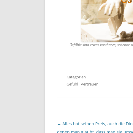
Gefühle sind etwas kostbares, schenke s
Kategorien
Gefühl
·
Vertrauen
Beitragsnavigation
←
Alles hat seinen Preis, auch die Din
denen man glaubt, dass man sie ums