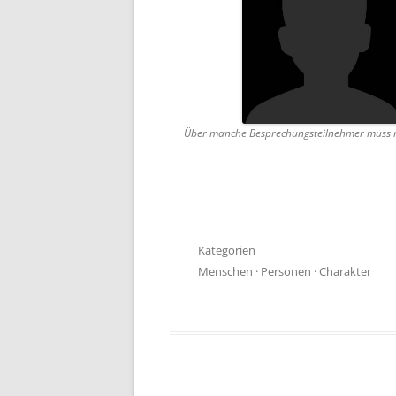
Über manche Besprechungsteilnehmer muss man 
Kategorien
Menschen
·
Personen
·
Charakter