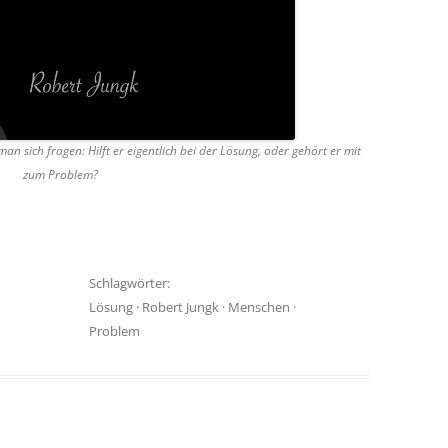
sich fragen: Hilft er eigentlich bei der Lösung, oder gehört er mit
zum Problem?
Schlagwörter:
Lösung
·
Robert Jungk
·
Menschen
·
Problem