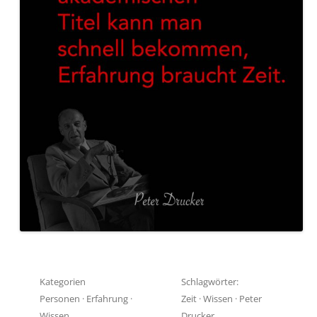
Kategorien
Schlagwörter:
Personen
·
Erfahrung
·
Zeit
·
Wissen
·
Peter
Wissen
Drucker