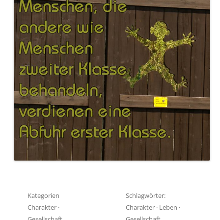
Kategorien
Schlagwörter:
Charakter
·
Charakter
·
Leben
·
Gesellschaft
Gesellschaft