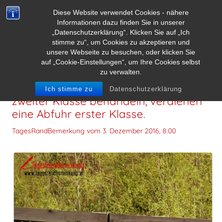
Diese Website verwendet Cookies - nähere
Informationen dazu finden Sie in unserer
„Datenschutzerklärung“. Klicken Sie auf „Ich
stimme zu“, um Cookies zu akzeptieren und
unsere Webseite zu besuchen, oder klicken Sie
auf „Cookie-Einstellungen“, um Ihre Cookies selbst
zu verwalten.
Menschen, die andere wie Menschen
Ich stimme zu
Datenschutzerklärung
zweiter Klasse behandeln, verdienen
eine Abfuhr erster Klasse.
TagesRandBemerkung vom
3. Dezember 2016, 8:00