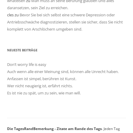
whatelsen
zu
Man muss an seine Berufung glauben und alles
daransetzen, sein Ziel zu erreichen.
cles
zu
Bevor Sie bei sich selbst eine schwere Depression oder
Antriebsschwäche diagnostizieren, stellen sie sicher, dass Sie nicht
komplett von Arschlöchern umgeben sind.
NEUESTE BEITRÄGE
Don’t worry life is easy
Auch wenn alle einer Meinung sind, können alle Unrecht haben.
Anfassen ist simpel, berühren ist Kunst.
Wer nicht neugierig ist, erfährt nichts.
Es ist nie zu spät, um zu sein, wie man will.
Die TagesRandBemerkung - Zitate am Rande des Tags
. Jeden Tag