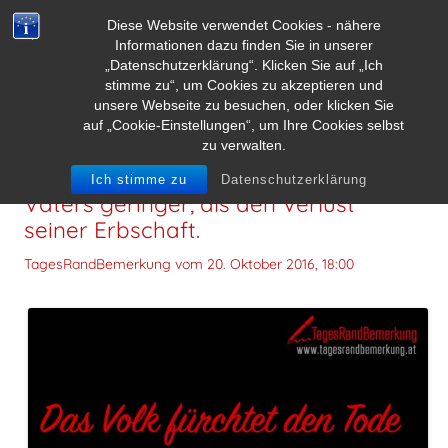
Diese Website verwendet Cookies - nähere
Informationen dazu finden Sie in unserer
„Datenschutzerklärung“. Klicken Sie auf „Ich
stimme zu“, um Cookies zu akzeptieren und
unsere Webseite zu besuchen, oder klicken Sie
auf „Cookie-Einstellungen“, um Ihre Cookies selbst
zu verwalten.
Das Volk fürchtet den Tode seines
Ich stimme zu
Datenschutzerklärung
Vaters geringer, als den Verlust
seiner Erbschaft.
TagesRandBemerkung vom
20. Oktober 2016, 18:00