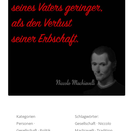
Kategorien
Schlagwörter:
Personen
·
Gesellschaft
·
Niccolo
Gesellschaft
·
Politik
Machiavelli
·
Tradition