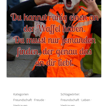
Kategorien
Schlagwörter:
Freundschaft
·
Freude
·
Freundschaft
·
Leben
·
Vertrauen
Vertrauen