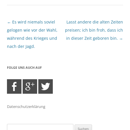
Beitragsnavigation
←
Es wird niemals soviel
Lasst andere die alten Zeiten
gelogen wie vor der Wahl,
preisen; ich bin froh, dass ich
während des Krieges und
in dieser Zeit geboren bin.
→
nach der Jagd.
FOLGE UNS AUCH AUF
Datenschutzerklärung
Suchen