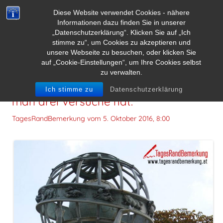
Diese Website verwendet Cookies - nähere
Informationen dazu finden Sie in unserer
„Datenschutzerklärung“. Klicken Sie auf „Ich
stimme zu“, um Cookies zu akzeptieren und
unsere Webseite zu besuchen, oder klicken Sie
auf „Cookie-Einstellungen“, um Ihre Cookies selbst
zu verwalten.
Mein Vertrauen ist keine PIN bei der
Ich stimme zu
Datenschutzerklärung
man drei Versuche hat.
TagesRandBemerkung vom
5. Oktober 2016, 8:00