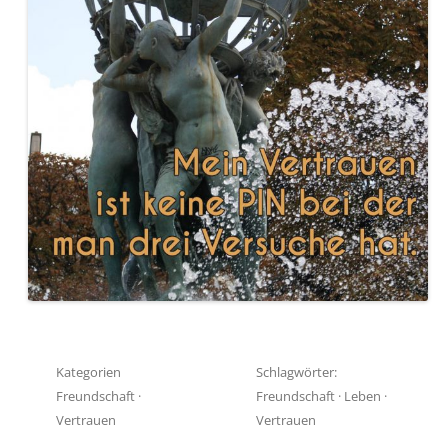
Kategorien
Schlagwörter:
Freundschaft
·
Freundschaft
·
Leben
·
Vertrauen
Vertrauen