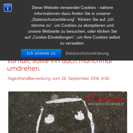
Diese Website verwendet Cookies - nähere
Informationen dazu finden Sie in unserer
„Datenschutzerklärung“. Klicken Sie auf „Ich
stimme zu“, um Cookies zu akzeptieren und
unsere Webseite zu besuchen, oder klicken Sie
auf „Cookie-Einstellungen“, um Ihre Cookies selbst
zu verwalten.
Wer andern immer einen Spiegel
Ich stimme zu
Datenschutzerklärung
vorhält, sollte ihn auch manchmal
umdrehen.
TagesRandBemerkung vom
26. September 2016, 8:00