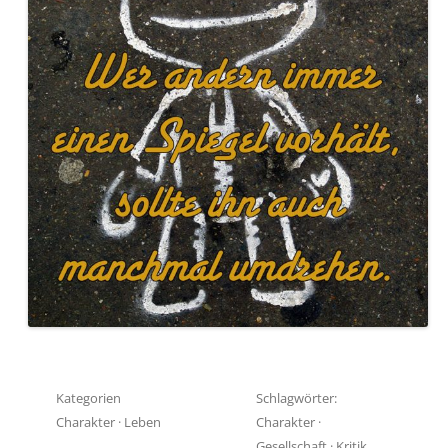
Kategorien
Schlagwörter:
Charakter
·
Leben
Charakter
·
Gesellschaft
·
Kritik